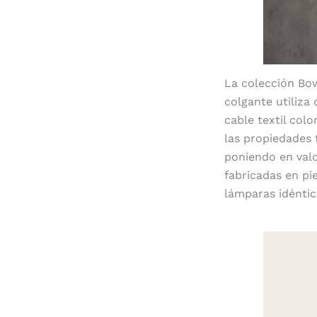
La colección
Bo
colgante utiliza
cable textil col
las propiedades 
poniendo en valo
fabricadas en pi
lámparas idéntica