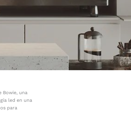
e Bowie, una
gía led en una
tos para