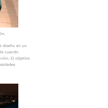
ón.
e diseño en un
ués cuando
ión. El objetivo
cesidades