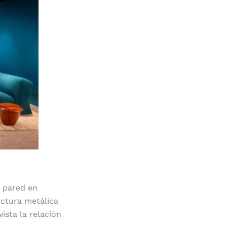
e pared en
ructura metálica
ista la relación