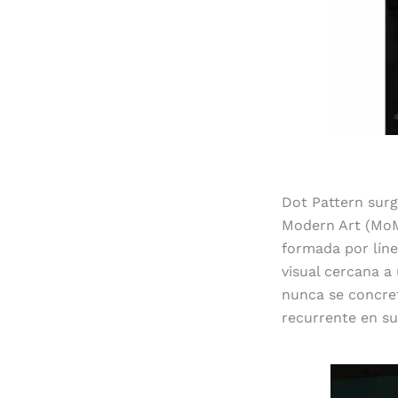
Dot Pattern surg
Modern Art (Mo
formada por líne
visual cercana a 
nunca se concret
recurrente en su