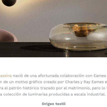
assina
nació de una afortunada colaboración con Eames 
tir de un motivo gráfico creado por Charles y Ray Eames en
a el patrón histórico trazado por el matrimonio, pero lo l
a colección de luminarias producidas a escala industrial.
Origen textil