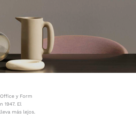
Office y Form
 1947. El
leva más lejos.