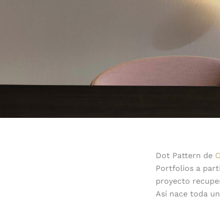
Dot Pattern de
C
Portfolios a par
proyecto recuper
Así nace toda un