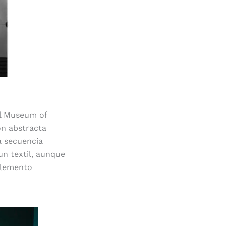
l Museum of
n abstracta
a secuencia
un textil, aunque
elemento