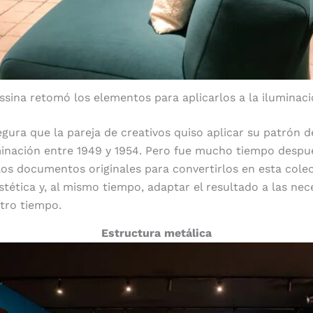
ssina retomó los elementos para aplicarlos a la iluminaci
gura que la pareja de creativos quiso aplicar su patrón d
minación entre 1949 y 1954. Pero fue mucho tiempo desp
os documentos originales para convertirlos en esta colecc
estética y, al mismo tiempo, adaptar el resultado a las ne
tro tiempo.
Estructura metálica