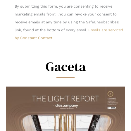
Constant
By submitting this form, you are consenting to receive
Contact
marketing emails from: . You can revoke your consent to
Use.
receive emails at any time by using the SafeUnsubscribe®
Please
link, found at the bottom of every email.
Emails are serviced
leave
by Constant Contact
this
field
blank.
Gaceta