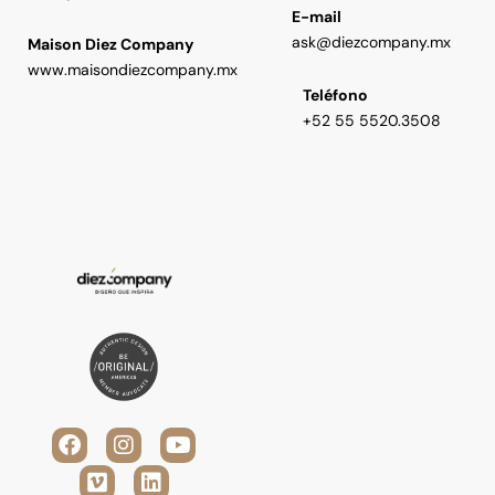
E-mail
ask@diezcompany.mx
Maison Diez Company
www.maisondiezcompany.mx
Teléfono
+52 55 5520.3508
F
V
I
L
Y
a
i
n
i
o
c
m
s
n
u