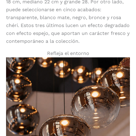
18 cm, mediano 22 cm y grande 28. Por otro lado,
puede seleccionarse en cinco acabados:
transparente, blanco mate, negro, bronce y rosa
chéri. Estos tres últimos lucen un efecto degradado
con efecto espejo, que aportan un carácter fresco y
contemporáneo a la colección.
Refleja el entorno