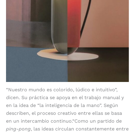
“Nuestro mundo es colorido, lúdico e intuitivo”,
dicen. Su práctica se apoya en el trabajo manual y
en la idea de “la inteligencia de la mano”. Según
describen, el proceso creativo entre ellas se basa
en un intercambio continuo.“Como un partido de
ping-pong
, las ideas circulan constantemente entre