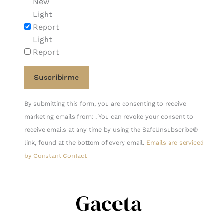
New
Light
Report
Light
Report
Constant
By submitting this form, you are consenting to receive
Contact
marketing emails from: . You can revoke your consent to
Use.
receive emails at any time by using the SafeUnsubscribe®
Please
link, found at the bottom of every email.
Emails are serviced
leave
by Constant Contact
this
field
blank.
Gaceta