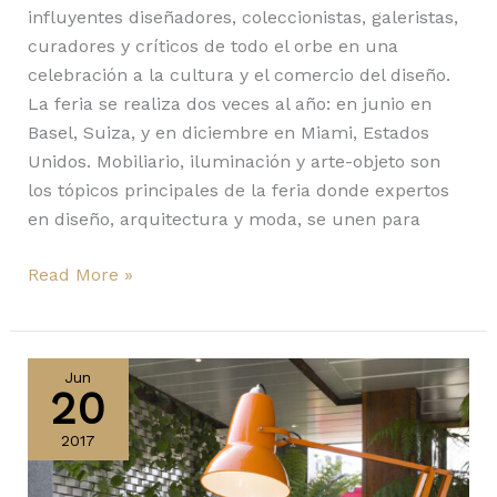
influyentes diseñadores, coleccionistas, galeristas,
curadores y críticos de todo el orbe en una
celebración a la cultura y el comercio del diseño.
La feria se realiza dos veces al año: en junio en
Basel, Suiza, y en diciembre en Miami, Estados
Unidos. Mobiliario, iluminación y arte-objeto son
los tópicos principales de la feria donde expertos
en diseño, arquitectura y moda, se unen para
Read More »
Anglepoise
en
Jun
20
el
RHS
2017
Chelsea