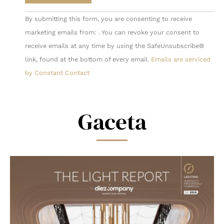
Constant
By submitting this form, you are consenting to receive
Contact
marketing emails from: . You can revoke your consent to
Use.
receive emails at any time by using the SafeUnsubscribe®
Please
link, found at the bottom of every email.
Emails are serviced
leave
by Constant Contact
this
field
blank.
Gaceta