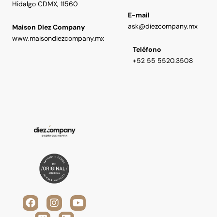
Hidalgo CDMX, 11560
E-mail
ask@diezcompany.mx
Maison Diez Company
www.maisondiezcompany.mx
Teléfono
+52 55 5520.3508
F
V
I
L
Y
a
i
n
i
o