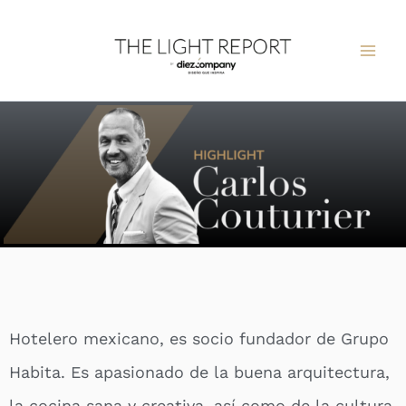
Ir
al
contenido
Hotelero mexicano, es socio fundador de Grupo
Habita. Es apasionado de la buena arquitectura,
la cocina sana y creativa, así como de la cultura