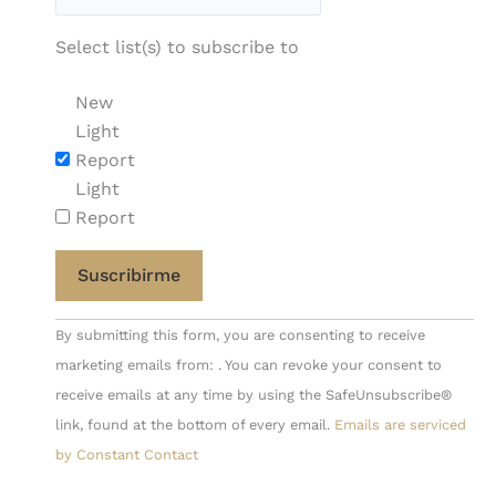
Select list(s) to subscribe to
New
Light
Report
Light
Report
Constant
By submitting this form, you are consenting to receive
Contact
marketing emails from: . You can revoke your consent to
Use.
receive emails at any time by using the SafeUnsubscribe®
Please
link, found at the bottom of every email.
Emails are serviced
leave
by Constant Contact
this