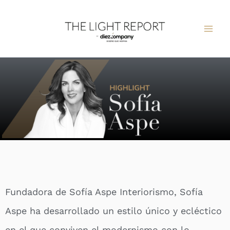
Ir
al
contenido
Fundadora de Sofía Aspe Interiorismo, Sofía
Aspe ha desarrollado un estilo único y ecléctico
en el que conviven el modernismo con lo