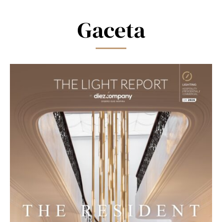
field
blank.
Gaceta