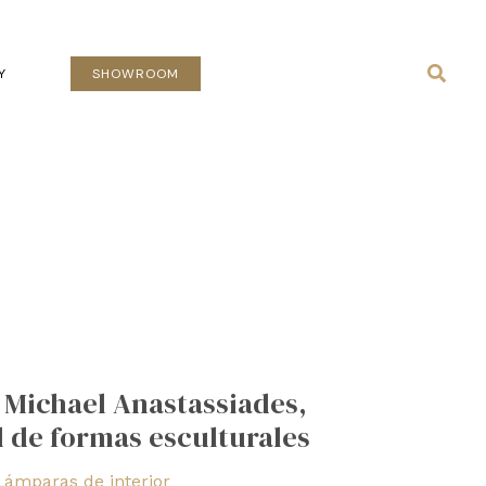
Busca
Y
SHOWROOM
 Michael Anastassiades,
l de formas esculturales
Lámparas de interior