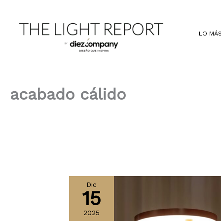
Ir
al
contenido
LO MÁS
acabado cálido
Dic
15
2025