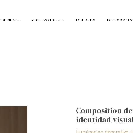
 RECIENTE
Y SE HIZO LA LUZ
HIGHLIGHTS
DIEZ COMPAN
Composition
de
Composition de
Michael
identidad visua
Anastassiades,
identidad
Iluminación decorativa
,