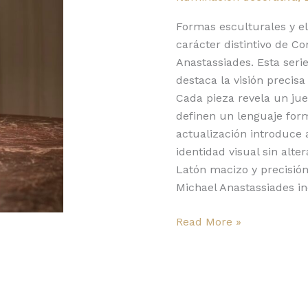
visual
de
Formas esculturales y e
formas
carácter distintivo de Co
esculturales
Anastassiades. Esta ser
destaca la visión precis
Cada pieza revela un jue
definen un lenguaje form
actualización introduce 
identidad visual sin alter
Latón macizo y precisión
Michael Anastassiades i
Read More »