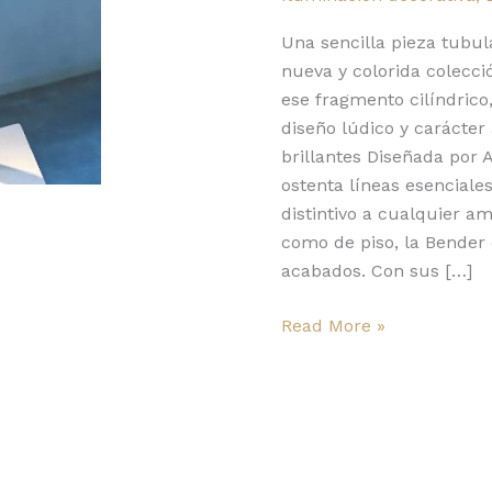
coloridas
piezas
Una sencilla pieza tubul
lumínicas
nueva y colorida colecci
de
ese fragmento cilíndrico
carácter
diseño lúdico y carácte
lúdico
brillantes Diseñada por 
ostenta líneas esenciale
distintivo a cualquier 
como de piso, la Bender
acabados. Con sus […]
Read More »