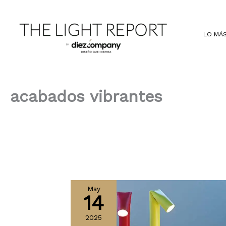
Ir
al
contenido
LO MÁS
acabados vibrantes
May
14
2025