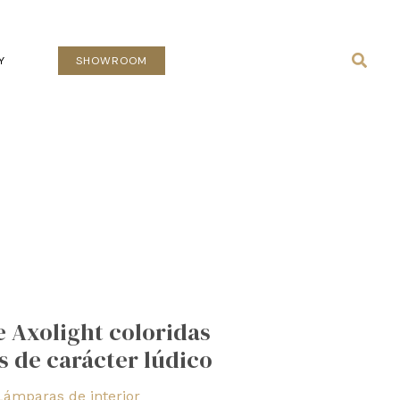
Busca
Y
SHOWROOM
e Axolight coloridas
s de carácter lúdico
Lámparas de interior