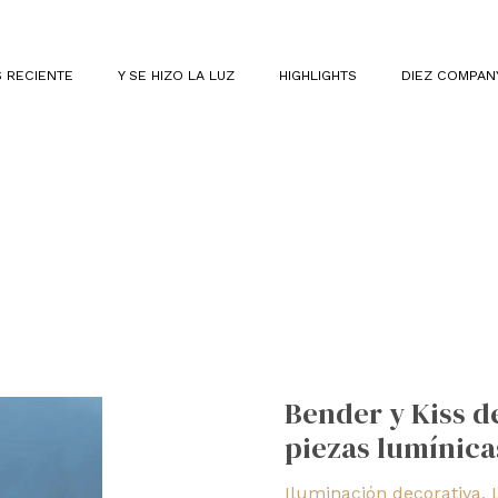
 RECIENTE
Y SE HIZO LA LUZ
HIGHLIGHTS
DIEZ COMPAN
Bender
y
Bender y Kiss d
Kiss
piezas lumínica
de
Axolight
Iluminación decorativa
,