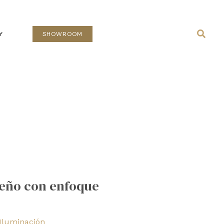
Busca
Y
SHOWROOM
seño con enfoque
Iluminación