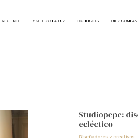
 RECIENTE
Y SE HIZO LA LUZ
HIGHLIGHTS
DIEZ COMPAN
Studiopepe:
diseño
Studiopepe: di
con
ecléctico
enfoque
ecléctico
Diseñadores y creativos
,