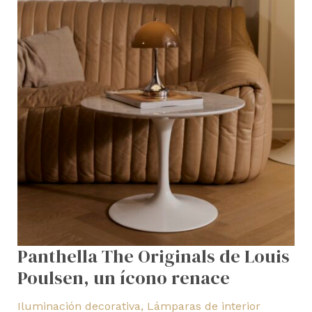
renace
Panthella The Originals de Louis
Poulsen, un ícono renace
Iluminación decorativa
,
Lámparas de interior