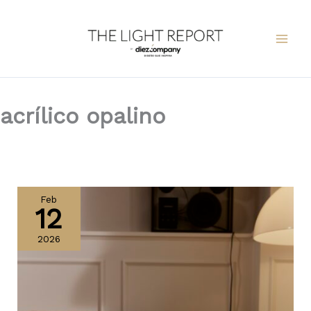
Ir
al
contenido
acrílico opalino
Panthella
The
Feb
12
Originals
de
2026
Louis
Poulsen,
un
ícono