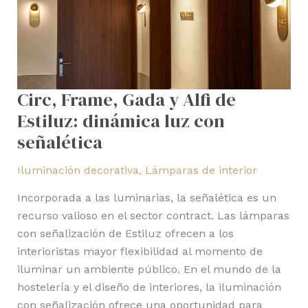
luz
con
señalética
Circ, Frame, Gada y Alfi de
Estiluz: dinámica luz con
señalética
Iluminación decorativa
,
Lámparas de interior
Incorporada a las luminarias, la señalética es un
recurso valioso en el sector contract. Las lámparas
con señalización de Estiluz ofrecen a los
interioristas mayor flexibilidad al momento de
iluminar un ambiente público. En el mundo de la
hostelería y el diseño de interiores, la iluminación
con señalización ofrece una oportunidad para