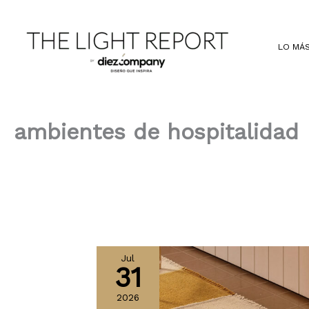
Ir
al
contenido
LO MÁS
ambientes de hospitalidad
Jul
31
2026