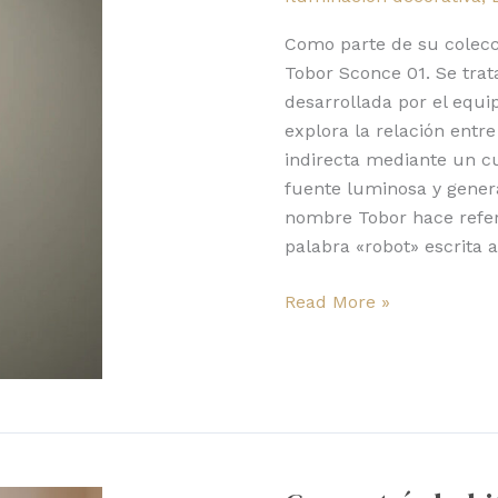
Roll
&
Como parte de su colecci
Hill
Tobor Sconce 01. Se tra
desarrollada por el equi
explora la relación entr
indirecta mediante un cu
fuente luminosa y genera
nombre Tobor hace refere
palabra «robot» escrita a
Read More »
Geometría
habitada