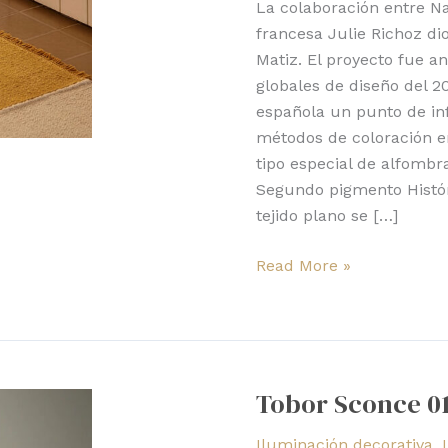
La colaboración entre Na
francesa Julie Richoz di
Matiz. El proyecto fue a
globales de diseño del 2
española un punto de infl
métodos de coloración en 
tipo especial de alfombra
Segundo pigmento Histó
tejido plano se […]
Read More »
Tobor
Sconce
Tobor Sconce 01
01
de
Iluminación decorativa
,