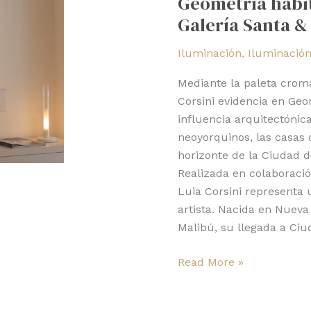
Geometría habit
de
Galería Santa &
Luia
Corsini
Iluminación
,
Iluminación
en
Galería
Mediante la paleta cromá
Santa
Corsini evidencia en Ge
&
influencia arquitectónica
Cole
neoyorquinos, las casas 
Ciudad
horizonte de la Ciudad d
de
Realizada en colaboraci
México
Luia Corsini representa
artista. Nacida en Nuev
Malibú, su llegada a Ci
Read More »