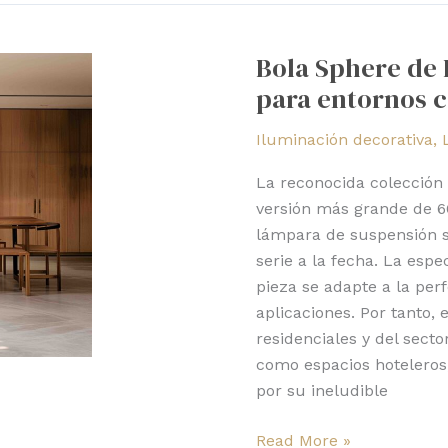
Bola
Sphere
Bola Sphere de 
de
para entornos c
Pablo,
ahora
Iluminación decorativa
,
más
grande
La reconocida colección
para
versión más grande de 6
entornos
lámpara de suspensión s
contract
serie a la fecha. La esp
pieza se adapte a la per
aplicaciones. Por tanto,
residenciales y del sect
como espacios hoteleros,
por su ineludible
Read More »