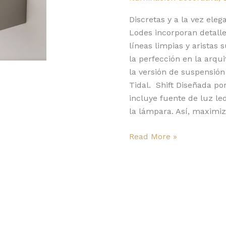
lo
nuevo
Discretas y a la vez ele
de
Lodes incorporan detalle
Lodes
líneas limpias y aristas 
la perfección en la arqu
la versión de suspensión
Tidal. Shift Diseñada por
incluye fuente de luz l
la lámpara. Así, maximiz
Read More »