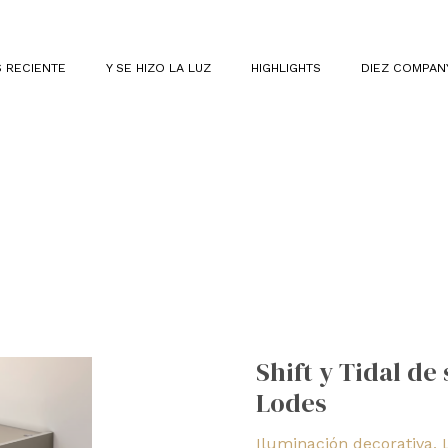
 RECIENTE
Y SE HIZO LA LUZ
HIGHLIGHTS
DIEZ COMPAN
Shift
y
Shift y Tidal de
Tidal
Lodes
de
suspensión,
Iluminación decorativa
,