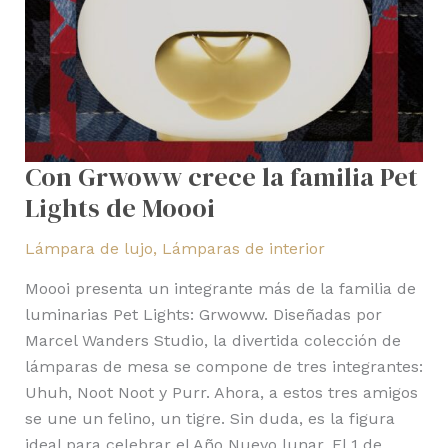
Moooi
Con Grwoww crece la familia Pet
Lights de Moooi
Lámpara de lujo
,
Lámparas de interior
Moooi presenta un integrante más de la familia de
luminarias Pet Lights: Grwoww. Diseñadas por
Marcel Wanders Studio, la divertida colección de
lámparas de mesa se compone de tres integrantes:
Uhuh, Noot Noot y Purr. Ahora, a estos tres amigos
se une un felino, un tigre. Sin duda, es la figura
ideal para celebrar el Año Nuevo lunar. El 1 de