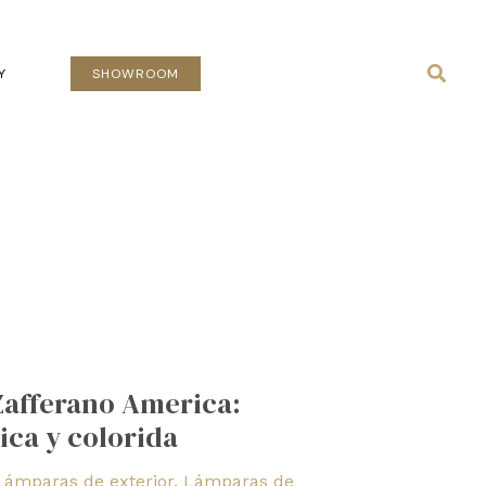
Busca
Y
SHOWROOM
Zafferano America:
ica y colorida
Lámparas de exterior
,
Lámparas de