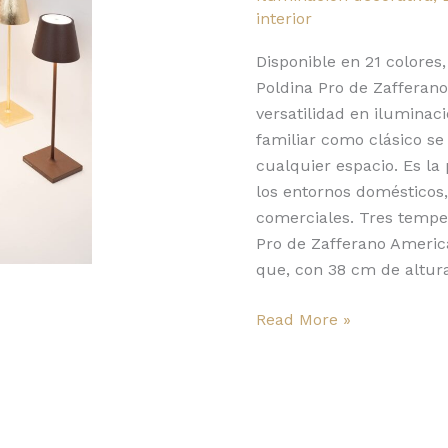
iluminación
interior
lúdica
y
Disponible en 21 colores,
colorida
Poldina Pro de Zafferano
versatilidad en iluminac
familiar como clásico se
cualquier espacio. Es la 
los entornos domésticos,
comerciales. Tres tempe
Pro de Zafferano Americ
que, con 38 cm de altura
Read More »