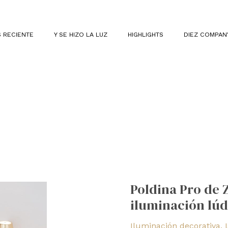
 RECIENTE
Y SE HIZO LA LUZ
HIGHLIGHTS
DIEZ COMPAN
Poldina
Pro
Poldina Pro de 
de
iluminación lúd
Zafferano
America:
Iluminación decorativa
,