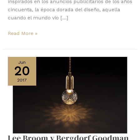
inspirados en los anuncios publicitarios de los años
cincuenta, la época dorada del diseño, aquella
cuando el mundo vio […]
Read More »
Lee
Broom
Jun
20
y
Bergdorf
2017
Goodman
Lee Broom y Bergdorf Goodman