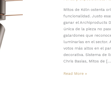
premio
Archiproducts
Mitos de Kdln ostenta or
2022
funcionalidad. Justo esas
ganar el Archiproducts 
única de la pieza no pasó
galardones que reconoce
luminarias en el sector. 
votos más altos en el pa
decorativa. Sistema de i
Chris Basias, Mitos de […
Read More »