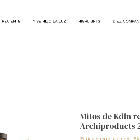
 RECIENTE
Y SE HIZO LA LUZ
HIGHLIGHTS
DIEZ COMPAN
Mitos
de
Mitos de Kdln r
Kdln
Archiproducts 
recibió
el
Ferias y exposiciones
,
Fl