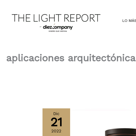
Ir
al
contenido
LO MÁS
aplicaciones arquitectónica
Dic
21
2022