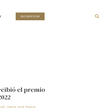
Busca
Y
SHOWROOM
ecibió el premio
2022
ash
,
Here and there