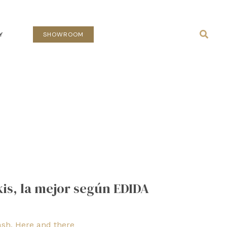
Busca
Y
SHOWROOM
is, la mejor según EDIDA
ash
,
Here and there