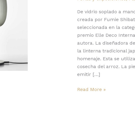
según
EDIDA
De vidrio soplado a man
2021
creada por Fumie Shibata
seleccionada en la categ
premio Elle Deco Interna
autora. La diseñadora de
la linterna tradicional j
homenaje. Esta se utiliza
cosecha del arroz. La pi
emitir […]
Read More »