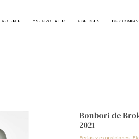
 RECIENTE
Y SE HIZO LA LUZ
HIGHLIGHTS
DIEZ COMPAN
Bonbori
de
Bonbori de Brok
Brokis,
2021
la
mejor
Ferias y exposiciones
,
Fl