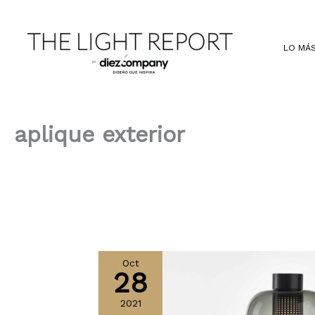
Ir
al
contenido
LO MÁS
aplique exterior
Oct
28
2021