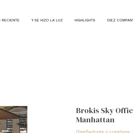
 RECIENTE
Y SE HIZO LA LUZ
HIGHLIGHTS
DIEZ COMPAN
Brokis
Sky
Brokis Sky Offic
Office:
Manhattan
la
oficina
Diseñadores y creativos
,