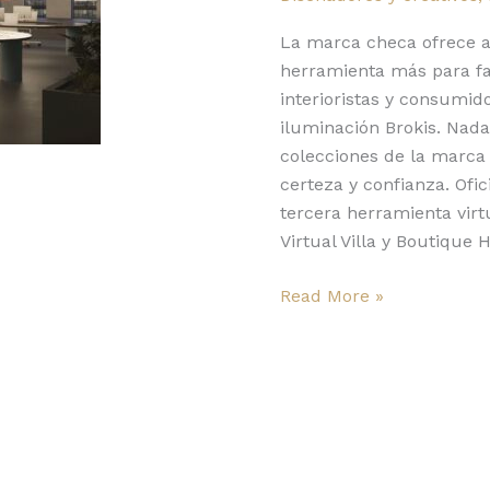
virtual
en
La marca checa ofrece ah
Manhattan
herramienta más para fac
interioristas y consumido
iluminación Brokis. Nada 
colecciones de la marca 
certeza y confianza. Ofic
tercera herramienta virt
Virtual Villa y Boutique 
Read More »