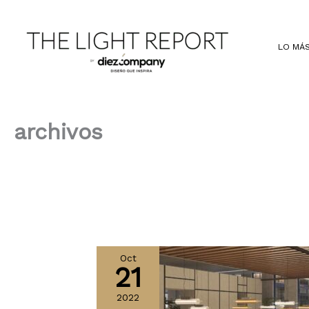
Ir
al
contenido
LO MÁS
archivos
Oct
21
2022