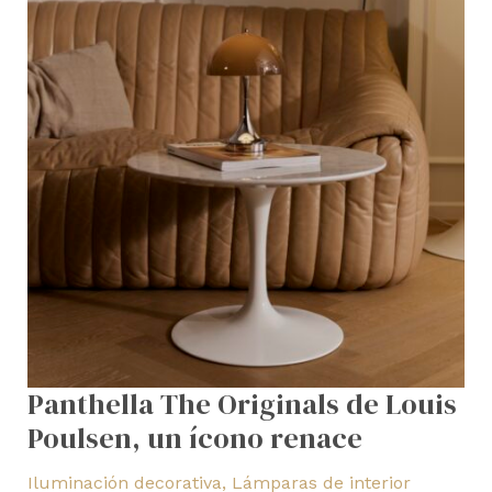
renace
Panthella The Originals de Louis
Poulsen, un ícono renace
Iluminación decorativa
,
Lámparas de interior