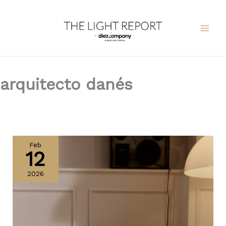
Ir
al
contenido
arquitecto danés
Panthella
The
Feb
12
Originals
de
2026
Louis
Poulsen,
un
ícono