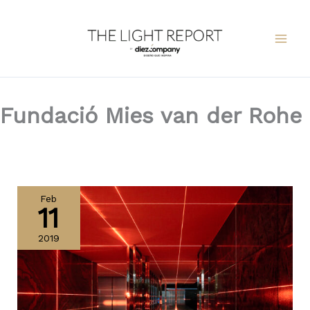
Ir
al
contenido
Fundació Mies van der Rohe
Geometry
of
Feb
11
Light
by
2019
Fundació
Mies
van
der