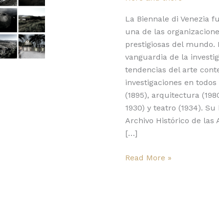
la
Biennale
La Biennale di Venezia 
di
una de las organizacion
Venezia
prestigiosas del mundo. 
vanguardia de la investi
tendencias del arte con
investigaciones en todos
(1895), arquitectura (198
1930) y teatro (1934). S
Archivo Histórico de la
[…]
Read More »