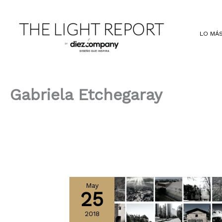
Ir
al
contenido
LO MÁS
Gabriela Etchegaray
May
25
2018