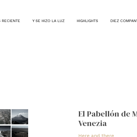
 RECIENTE
Y SE HIZO LA LUZ
HIGHLIGHTS
DIEZ COMPAN
El
Pabellón
El Pabellón de M
de
Venezia
México
en
Here and there