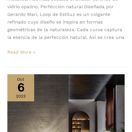
vidrio opalino. Perfección natural Diseñada por
Gerardo Mari, Loop de Estiluz es un colgante
refinado cuyo diseño se inspira en formas
geométricas de la naturaleza. Cada curva captura
la esencia de la perfección natural. Así se crea una
Read More »
Magic
Mushroom
Oct
6
y
Reglobe,
2023
lo
nuevo
de
Diesel
Living