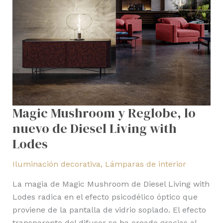
with
Lodes
Magic Mushroom y Reglobe, lo
nuevo de Diesel Living with
Lodes
Iluminación decorativa
,
Lámparas de interior
La magia de Magic Mushroom de Diesel Living with
Lodes radica en el efecto psicodélico óptico que
proviene de la pantalla de vidrio soplado. El efecto
transparente del difusor se ha creado gracias al