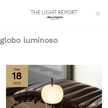
Ir
al
contenido
globo luminoso
Kushi
de
Sep
18
Kdln
cumple
2025
10
años
con
nuevas