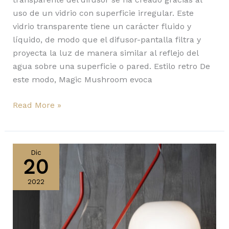
uso de un vidrio con superficie irregular. Este
vidrio transparente tiene un carácter fluido y
líquido, de modo que el difusor-pantalla filtra y
proyecta la luz de manera similar al reflejo del
agua sobre una superficie o pared. Estilo retro De
este modo, Magic Mushroom evoca
Read More »
Tonda
de
Dic
20
Foscarini
recibe
2022
el
Best
of