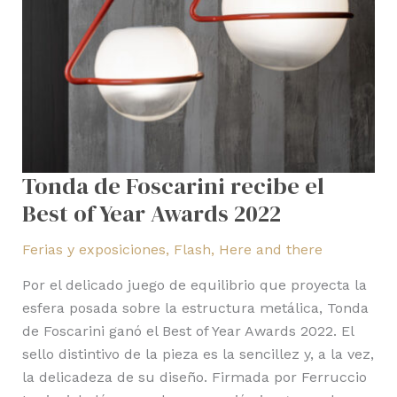
Year
Awards
2022
Tonda de Foscarini recibe el
Best of Year Awards 2022
Ferias y exposiciones
,
Flash
,
Here and there
Por el delicado juego de equilibrio que proyecta la
esfera posada sobre la estructura metálica, Tonda
de Foscarini ganó el Best of Year Awards 2022. El
sello distintivo de la pieza es la sencillez y, a la vez,
la delicadeza de su diseño. Firmada por Ferruccio