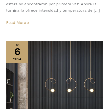
esfera se encontraron por primera vez. Ahora la
luminaria ofrece intensidad y temperatura de […]
Read More »
Loop
de
Dic
6
Estiluz:
luminaria
2024
que
captura
la
esencia
de
la
perfección