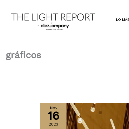
Ir
al
contenido
LO MÁS
gráficos
Nov
16
2023