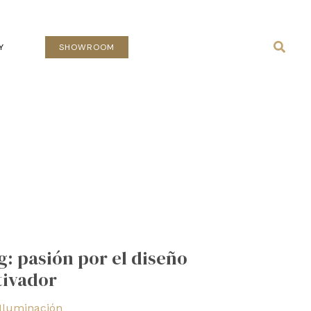
Busca
Y
SHOWROOM
: pasión por el diseño
tivador
Iluminación