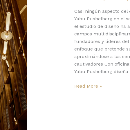
diseño
funcional
Casi ningún aspecto del 
y
Yabu Pushelberg en el se
cautivador
el estudio de diseño ha 
campos multidisciplinar
fundadores y líderes del
enfoque que pretende sup
aproximándose a los sen
cautivadores Con oficina
Yabu Pushelberg diseña ed
Read More »