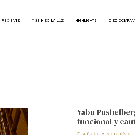
 RECIENTE
Y SE HIZO LA LUZ
HIGHLIGHTS
DIEZ COMPAN
Yabu
Pushelberg:
Yabu Pushelberg
pasión
funcional y cau
por
el
Diseñadores y creativos
,