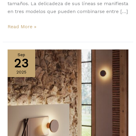
tamaños. La delicadeza de sus líneas se manifiesta
en tres modelos que pueden combinarse entre […]
Read More »
Arid,
novedosa
Sep
23
y
texturizada
2025
luminaria
de
Bover
para
muros