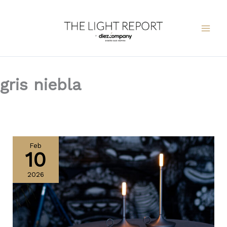
Ir
al
contenido
gris niebla
Con
Wick
Feb
10
Pro
de
2026
Graypants,
la
colección
de