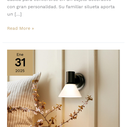
con gran personalidad. Su familiar silueta aporta
un […]
Read More »
Type
80
Ene
31
de
Anglepoise
2025
crece
con
el
nuevo
acabado
opalino