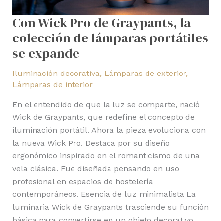
lámparas
Con Wick Pro de Graypants, la
portátiles
colección de lámparas portátiles
se
expande
se expande
Iluminación decorativa
,
Lámparas de exterior
,
Lámparas de interior
En el entendido de que la luz se comparte, nació
Wick de Graypants, que redefine el concepto de
iluminación portátil. Ahora la pieza evoluciona con
la nueva Wick Pro. Destaca por su diseño
ergonómico inspirado en el romanticismo de una
vela clásica. Fue diseñada pensando en uso
profesional en espacios de hostelería
contemporáneos. Esencia de luz minimalista La
luminaria Wick de Graypants trasciende su función
básica para convertirse en un objeto decorativo