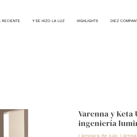
 RECIENTE
Y SE HIZO LA LUZ
HIGHLIGHTS
DIEZ COMPAN
Varenna
y
Varenna y Keta 
Keta
ingeniería lumi
USB
de
Lámpara de lujo
,
Lámpar