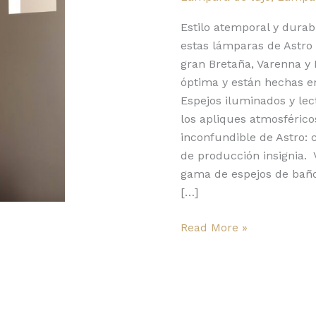
Astro:
prodigio
Estilo atemporal y durab
de
estas lámparas de Astro 
ingeniería
gran Bretaña, Varenna y
luminosa
óptima y están hechas e
Espejos iluminados y le
los apliques atmosférico
inconfundible de Astro: 
de producción insignia.
gama de espejos de bañ
[…]
Read More »