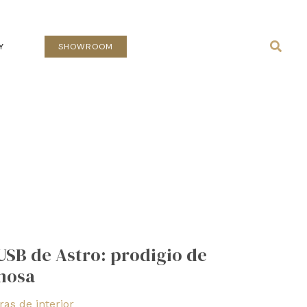
Busca
Y
SHOWROOM
USB de Astro: prodigio de
nosa
as de interior