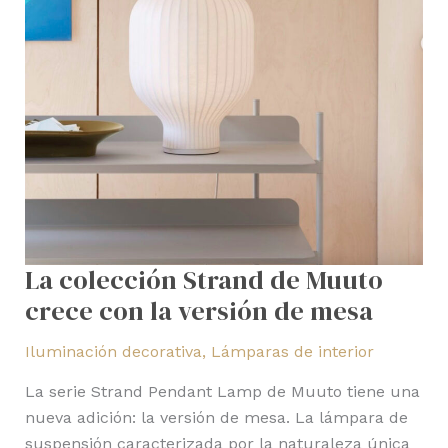
versión
de
mesa
La colección Strand de Muuto
crece con la versión de mesa
Iluminación decorativa
,
Lámparas de interior
La serie Strand Pendant Lamp de Muuto tiene una
nueva adición: la versión de mesa. La lámpara de
suspensión caracterizada por la naturaleza única