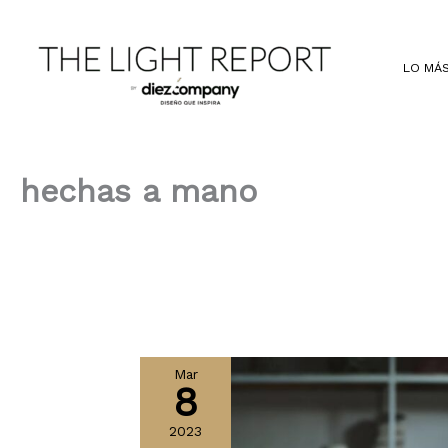
Ir
al
contenido
LO MÁS
hechas a mano
Mar
8
2023