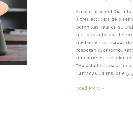
bombillas
Tala
En el marco del Día Inte
a tres estudios de diseñ
bombillas Tala en su tra
una nueva forma de most
mediante intrincados di
respetan el entorno. Kat
muestran su relación co
“He estado trabajando e
llamadas Cairns, que […
Read More »