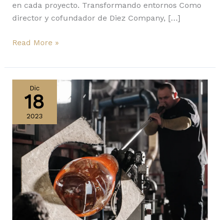
en cada proyecto. Transformando entornos Como
director y cofundador de Diez Company, […]
Read More »
La
producción
Dic
18
manual
de
2023
vidrio
ya
es
patrimonio
de
la
humanidad