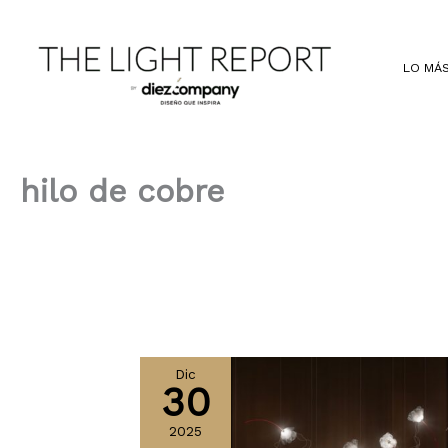
Ir
al
contenido
LO MÁS
hilo de cobre
Dic
30
2025