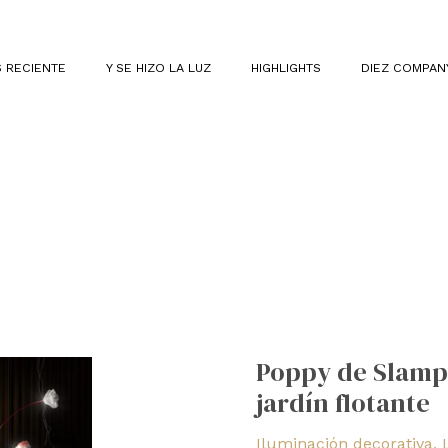
 RECIENTE
Y SE HIZO LA LUZ
HIGHLIGHTS
DIEZ COMPAN
Poppy
de
Poppy de Slamp
Slamp
jardín flotante
forma
un
Iluminación decorativa
,