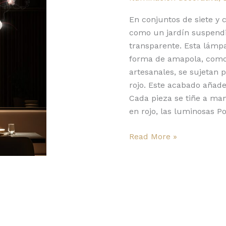
luminoso
jardín
En conjuntos de siete y 
flotante
como un jardín suspendi
transparente. Esta lámp
forma de amapola, como
artesanales, se sujetan p
rojo. Este acabado añade
Cada pieza se tiñe a man
en rojo, las luminosas 
Read More »