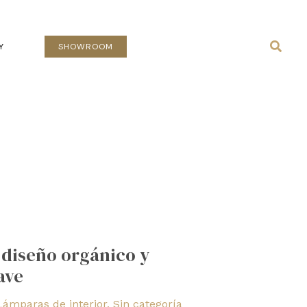
Busca
Y
SHOWROOM
: diseño orgánico y
ave
Lámparas de interior
,
Sin categoría