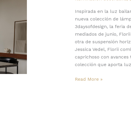
y
luminosidad
Inspirada en la luz bailan
suave
nueva colección de lám
3daysofdesign, la feria d
mediados de junio, Flori
otra de suspensión horiz
Jessica Vedel, Florii co
caprichoso con avances 
colección que aporta luz
Read More »