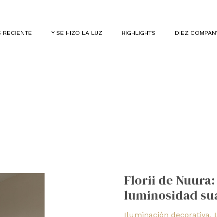
 RECIENTE
Y SE HIZO LA LUZ
HIGHLIGHTS
DIEZ COMPAN
Florii
de
Florii de Nuura
Nuura:
luminosidad su
diseño
orgánico
Iluminación decorativa
,