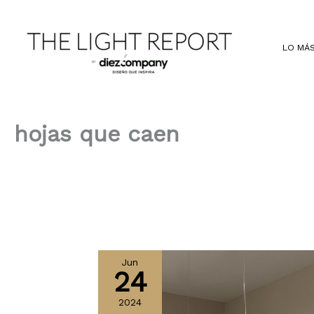
Ir
al
contenido
LO MÁS
hojas que caen
Jun
24
2024