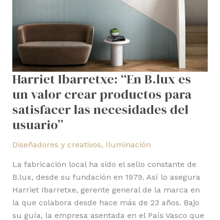
productos
para
satisfacer
las
necesidades
del
Harriet Ibarretxe: “En B.lux es
usuario”
un valor crear productos para
satisfacer las necesidades del
usuario”
Diseñadores y creativos
,
Iluminación
La fabricación local ha sido el sello constante de
B.lux, desde su fundación en 1979. Así lo asegura
Harriet Ibarretxe, gerente general de la marca en
la que colabora desde hace más de 23 años. Bajo
su guía, la empresa asentada en el País Vasco que