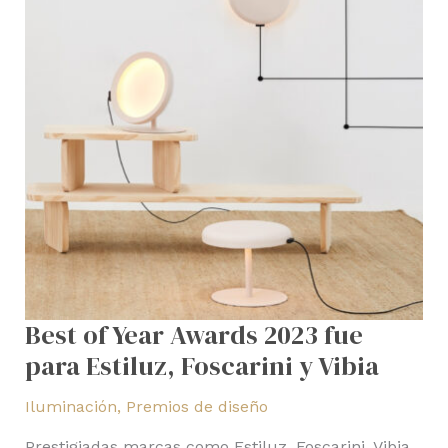
Foscarini
y
Vibia
Best of Year Awards 2023 fue
para Estiluz, Foscarini y Vibia
Iluminación
,
Premios de diseño
Prestigiadas marcas como Estiluz, Foscarini, Vibia