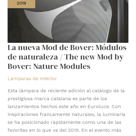
de
2019
Bover:
Módulos
de
naturaleza
/
La nueva Mod de Bover: Módulos
The
de naturaleza / The new Mod by
new
Mod
Bover: Nature Modules
by
Lámparas de interior
Bover:
Nature
Esta lámpara de reciente adición al catálogo de la
Modules
prestigiosa marca catalana es parte de los
lanzamientos hechos este año en Euroluce. Con
inspiraciones francamente naturales, la luminaria
se ha posicionado rápidamente como una de las
favoritas en lo que va del 2019. En el evento más