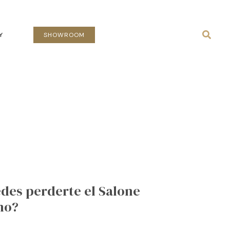
Busca
Y
SHOWROOM
des perderte el Salone
no?