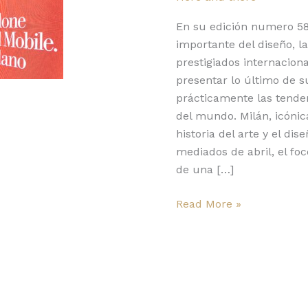
el
Salone
En su edición numero 58
del
importante del diseño, 
Mobile.Milano?
prestigiados internacio
presentar lo último de s
prácticamente las tende
del mundo. Milán, icóni
historia del arte y el di
mediados de abril, el fo
de una […]
Read More »