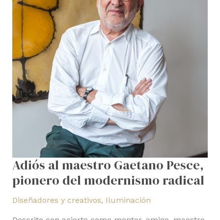
radical
Adiós al maestro Gaetano Pesce,
pionero del modernismo radical
Diseñadores y creativos
,
Iluminación
Descrito con acierto como mentor, amigo, maestro,