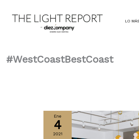
Ir
al
contenido
LO MÁS
#WestCoastBestCoast
Ene
4
2021