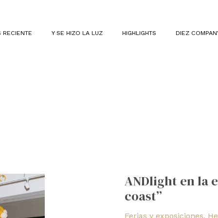
 RECIENTE
Y SE HIZO LA LUZ
HIGHLIGHTS
DIEZ COMPAN
ANDlight
en
ANDlight en la 
la
coast”
expo
“West
Ferias y exposiciones
,
He