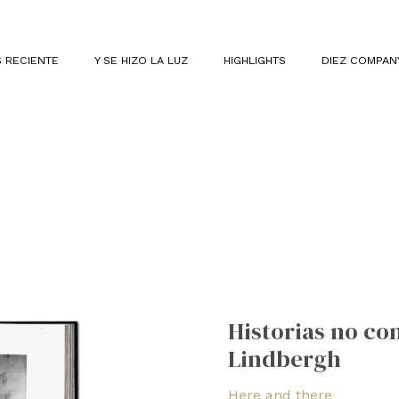
 RECIENTE
Y SE HIZO LA LUZ
HIGHLIGHTS
DIEZ COMPAN
Historias
no
Historias no co
contadas
Lindbergh
por
Peter
Here and there