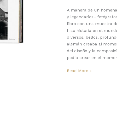
Lindbergh
A manera de un homenaj
y legendarios– fotógrafo
libro con una muestra d
hizo historia en el mun
diversos, bellos, profund
alemán creaba al moment
del diseño y la composic
podía crear en el momen
Read More »