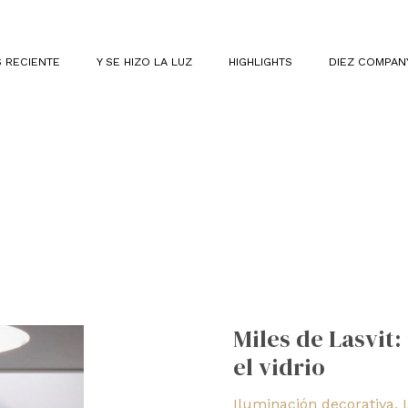
 RECIENTE
Y SE HIZO LA LUZ
HIGHLIGHTS
DIEZ COMPAN
Miles
de
Miles de Lasvit:
Lasvit:
el vidrio
puente
entre
Iluminación decorativa
,