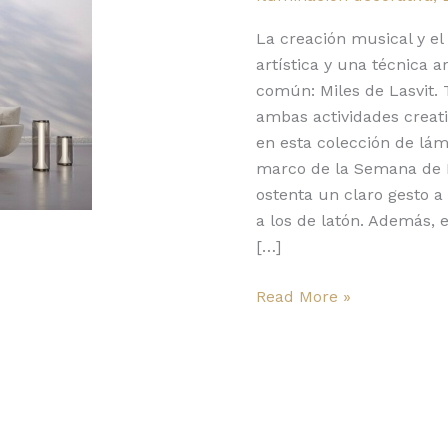
la
música
La creación musical y el
y
artística y una técnica 
el
común: Miles de Lasvit.
vidrio
ambas actividades creat
en esta colección de lá
marco de la Semana de D
ostenta un claro gesto a
a los de latón. Además, 
[…]
Read More »