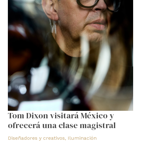
magistral
Tom Dixon visitará México y
ofrecerá una clase magistral
Diseñadores y creativos
,
Iluminación