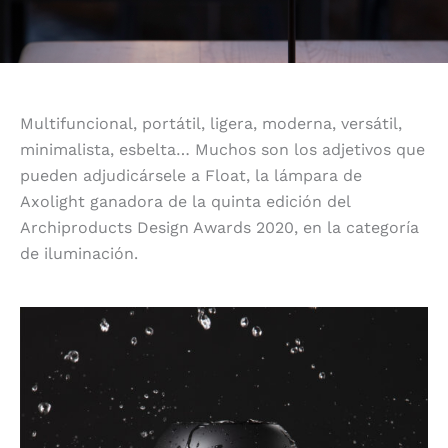
Multifuncional, portátil, ligera, moderna, versátil,
minimalista, esbelta… Muchos son los adjetivos que
pueden adjudicársele a Float, la lámpara de
Axolight ganadora de la quinta edición del
Archiproducts Design Awards 2020, en la categoría
de iluminación.
Forma que se reinterpreta