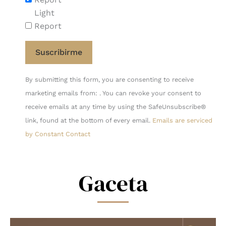
Light
Report
Constant
By submitting this form, you are consenting to receive
Contact
marketing emails from: . You can revoke your consent to
Use.
receive emails at any time by using the SafeUnsubscribe®
Please
link, found at the bottom of every email.
Emails are serviced
leave
by Constant Contact
this
field
blank.
Gaceta