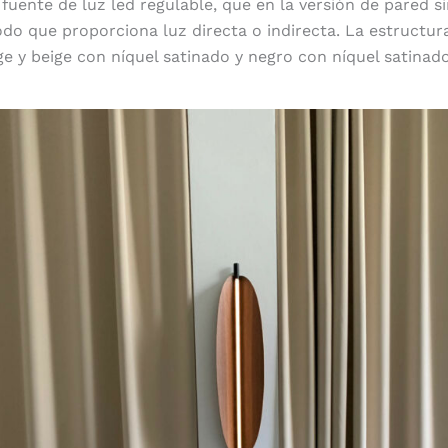
 fuente de luz led regulable, que en la versión de pared 
do que proporciona luz directa o indirecta. La estructur
e y beige con níquel satinado y negro con níquel satinado
Como una hoja