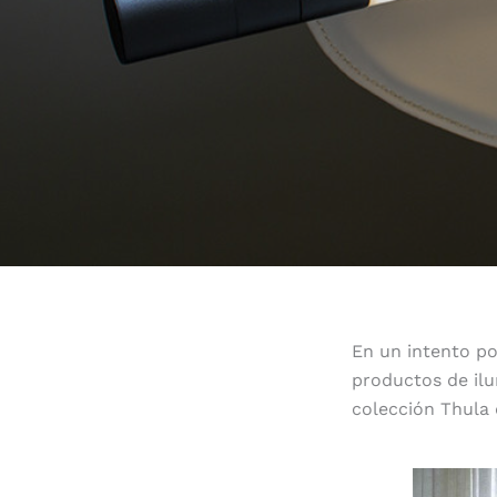
En un intento po
productos de ilu
colección Thula