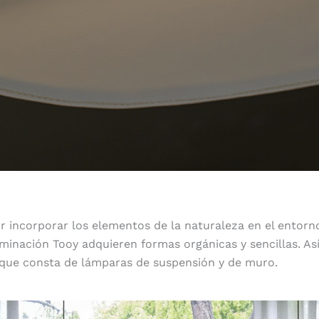
r incorporar los elementos de la naturaleza en el entorn
minación Tooy adquieren formas orgánicas y sencillas. Así
 que consta de lámparas de suspensión y de muro.
Simple y orgánico