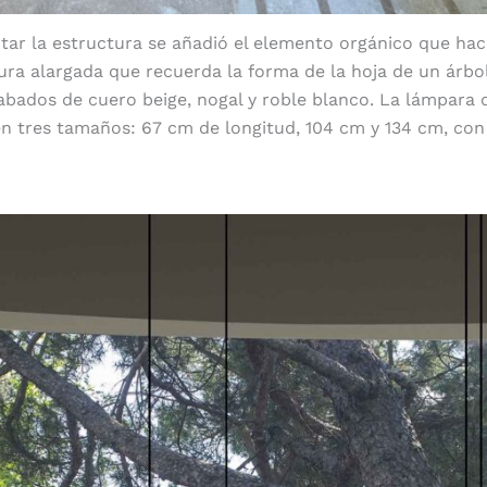
r la estructura se añadió el elemento orgánico que hac
gura alargada que recuerda la forma de la hoja de un árbol
abados de cuero beige, nogal y roble blanco. La lámpara
en tres tamaños: 67 cm de longitud, 104 cm y 134 cm, con
Valor añadido