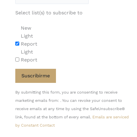
Select list(s) to subscribe to
New
Light
Report
Light
Report
Constant
By submitting this form, you are consenting to receive
Contact
marketing emails from: . You can revoke your consent to
Use.
receive emails at any time by using the SafeUnsubscribe®
Please
link, found at the bottom of every email.
Emails are serviced
leave
by Constant Contact
this