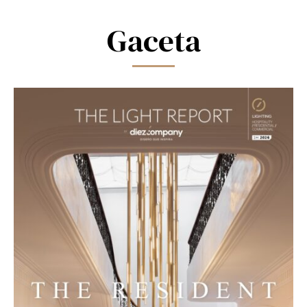
field
blank.
Gaceta