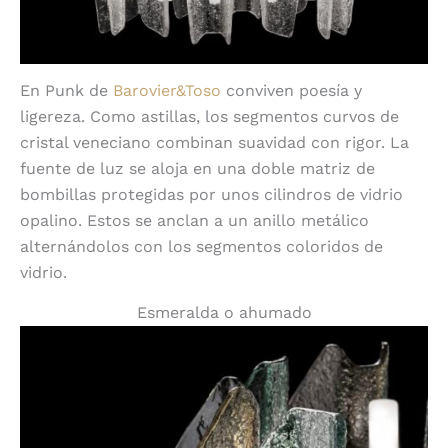
En Punk de
Barovier&Toso
conviven poesía y
ligereza. Como astillas, los segmentos curvos de
cristal veneciano combinan suavidad con rigor. La
fuente de luz se aloja en una doble matriz de
bombillas protegidas por unos cilindros de vidrio
opalino. Estos se anclan a un anillo metálico
alternándolos con los segmentos coloridos de
vidrio.
Esmeralda o ahumado