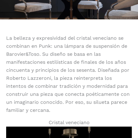
La belleza y expresividad del cristal veneciano se
combinan en Punk: una lámpara de suspensión de
Barovier&Toso. Su diseño se basa en las
manifestaciones estilísticas de finales de los años
cincuenta y principios de los sesenta. Diseñada por
Roberto Lazzeroni, la pieza reinterpreta los
intentos de combinar tradición y modernidad para
construir una pieza que conecta poéticamente con
un imaginario conocido. Por eso, su silueta parece
familiar y cercana.
Cristal veneciano