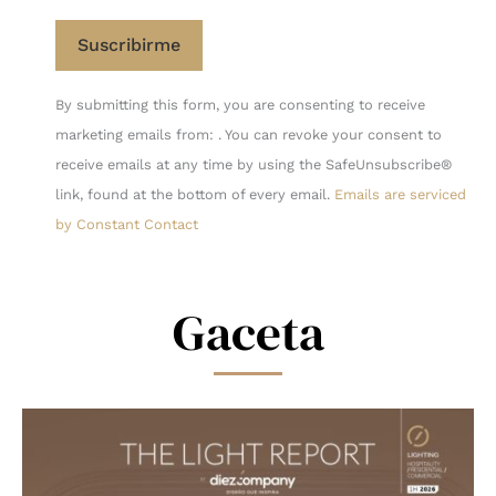
Constant
By submitting this form, you are consenting to receive
Contact
marketing emails from: . You can revoke your consent to
Use.
receive emails at any time by using the SafeUnsubscribe®
Please
link, found at the bottom of every email.
Emails are serviced
leave
by Constant Contact
this
field
blank.
Gaceta