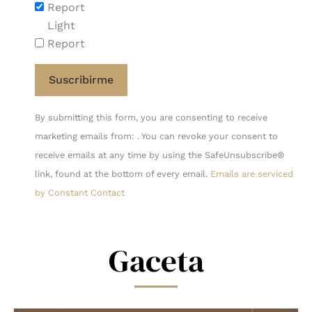
Report
Light
Report
Constant
By submitting this form, you are consenting to receive
Contact
marketing emails from: . You can revoke your consent to
Use.
receive emails at any time by using the SafeUnsubscribe®
Please
link, found at the bottom of every email.
Emails are serviced
leave
by Constant Contact
this
field
blank.
Gaceta