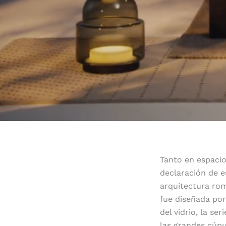
Tanto en espaci
declaración de e
arquitectura rom
fue diseñada por
del vidrio, la se
las grandes cúpu