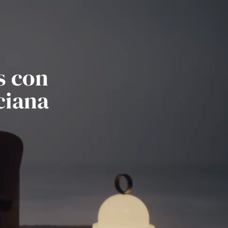
s con
ciana