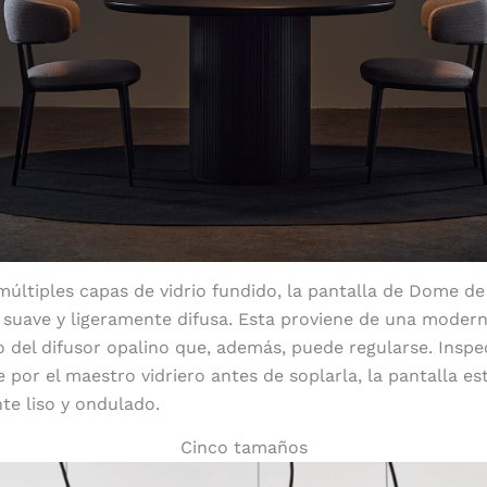
últiples capas de vidrio fundido, la pantalla de Dome d
suave y ligeramente difusa. Esta proviene de una modern
o del difusor opalino que, además, puede regularse. Insp
por el maestro vidriero antes de soplarla, la pantalla es
nte liso y ondulado.
Cinco tamaños