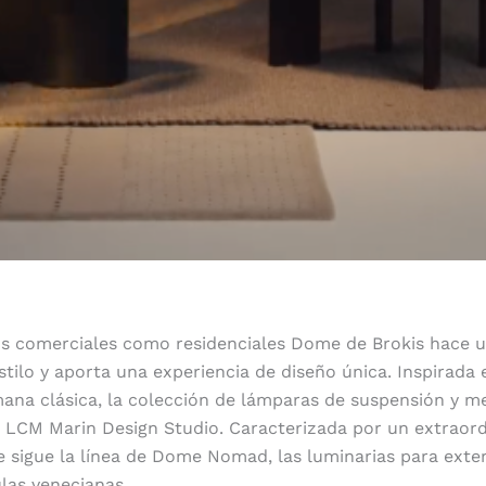
os comerciales como residenciales Dome de Brokis hace 
stilo y aporta una experiencia de diseño única. Inspirada 
ana clásica, la colección de lámparas de suspensión y me
 LCM Marin Design Studio. Caracterizada por un extraord
rie sigue la línea de Dome Nomad, las luminarias para exte
las venecianas.