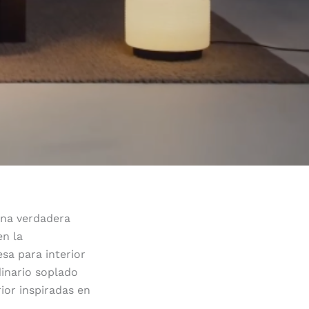
una verdadera
en la
sa para interior
inario soplado
rior inspiradas en