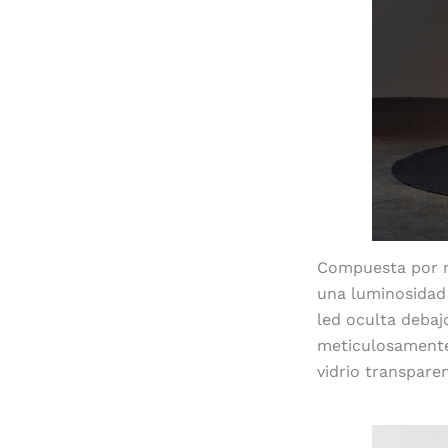
Compuesta por m
una luminosidad 
led oculta debaj
meticulosamente 
vidrio transpare