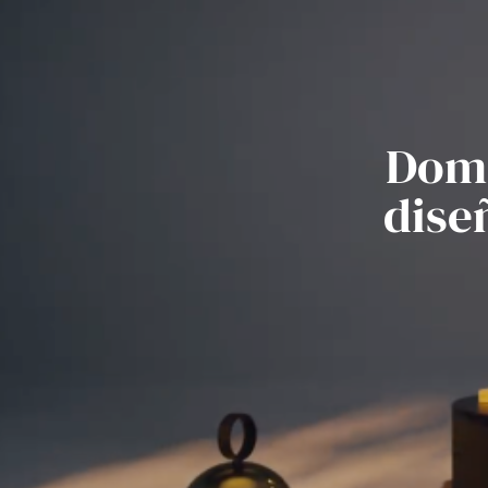
Dome
dise