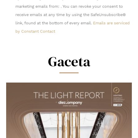
Contact
marketing emails from: . You can revoke your consent to
Use.
receive emails at any time by using the SafeUnsubscribe®
Please
link, found at the bottom of every email.
Emails are serviced
leave
by Constant Contact
this
field
blank.
Gaceta