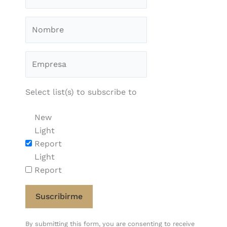
Select list(s) to subscribe to
New
Light
Report
Light
Report
Constant
By submitting this form, you are consenting to receive