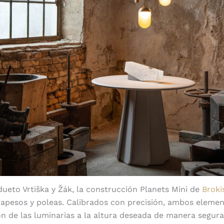
dueto Vrtiška y Žák, la construcción Planets Mini de
Broki
rapesos y poleas. Calibrados con precisión, ambos eleme
ión de las luminarias a la altura deseada de manera segura