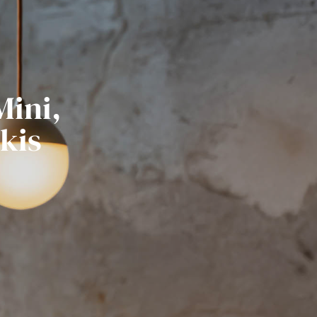
Mini,
kis