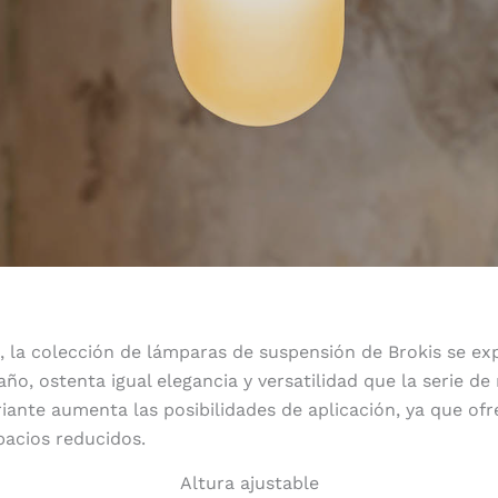
, la colección de lámparas de suspensión de Brokis se e
ño, ostenta igual elegancia y versatilidad que la serie d
iante aumenta las posibilidades de aplicación, ya que ofre
pacios reducidos.
Altura ajustable