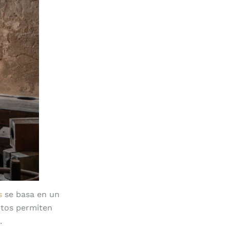
s
se basa en un
ntos permiten
.