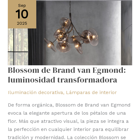
de
Sep
10
Brand
van
2025
Egmond:
luminosidad
transformadora
Blossom de Brand van Egmond:
luminosidad transformadora
Iluminación decorativa
,
Lámparas de interior
De forma orgánica, Blossom de Brand van Egmond
evoca la elegante apertura de los pétalos de una
flor. Más que atractivo visual, la pieza se integra a
la perfección en cualquier interior para equilibrar
tradición y modernidad. La colección Blossom se