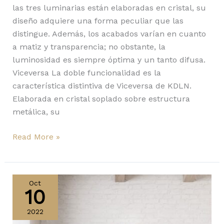
las tres luminarias están elaboradas en cristal, su
diseño adquiere una forma peculiar que las
distingue. Además, los acabados varían en cuanto
a matiz y transparencia; no obstante, la
luminosidad es siempre óptima y un tanto difusa.
Viceversa La doble funcionalidad es la
característica distintiva de Viceversa de KDLN.
Elaborada en cristal soplado sobre estructura
metálica, su
Read More »
Circ
espejo
Oct
10
iluminado
de
2022
Estiluz