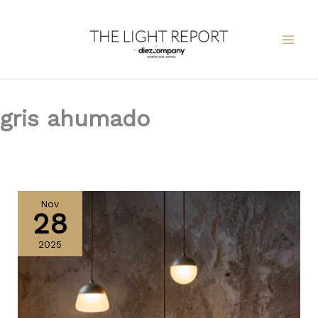
Ir
al
contenido
gris ahumado
Planets
Mini
Nov
28
de
Brokis
2025
gana
el
Big
See