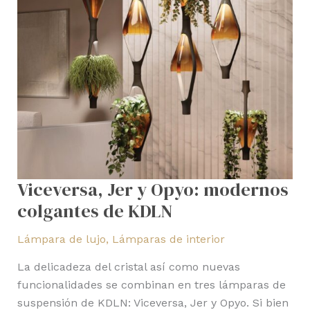
de
KDLN
Viceversa, Jer y Opyo: modernos
colgantes de KDLN
Lámpara de lujo
,
Lámparas de interior
La delicadeza del cristal así como nuevas
funcionalidades se combinan en tres lámparas de
suspensión de KDLN: Viceversa, Jer y Opyo. Si bien