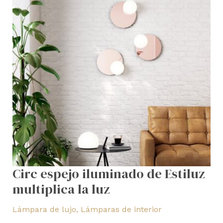
multiplica
la
luz
Circ espejo iluminado de Estiluz
multiplica la luz
Lámpara de lujo
,
Lámparas de interior