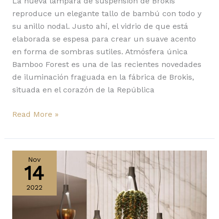
La nueva lámpara de suspensión de Brokis
reproduce un elegante tallo de bambú con todo y
su anillo nodal. Justo ahí, el vidrio de que está
elaborada se espesa para crear un suave acento
en forma de sombras sutiles. Atmósfera única
Bamboo Forest es una de las recientes novedades
de iluminación fraguada en la fábrica de Brokis,
situada en el corazón de la República
Read More »
Viceversa,
Jer
Nov
14
y
Opyo:
2022
modernos
colgantes