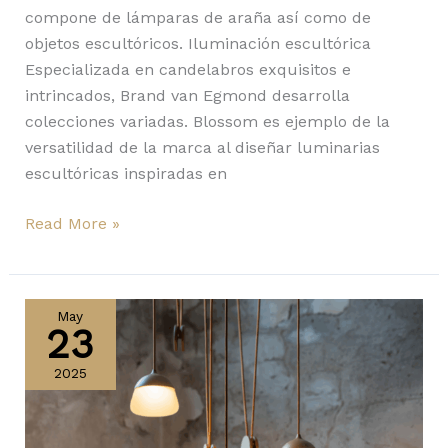
compone de lámparas de araña así como de
objetos escultóricos. Iluminación escultórica
Especializada en candelabros exquisitos e
intrincados, Brand van Egmond desarrolla
colecciones variadas. Blossom es ejemplo de la
versatilidad de la marca al diseñar luminarias
escultóricas inspiradas en
Read More »
Planets
Mini
May
23
y
Night
2025
Birds
Mini,
nuevas