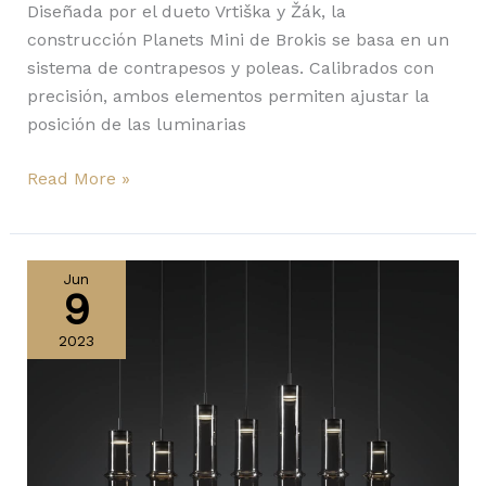
Diseñada por el dueto Vrtiška y Žák, la
construcción Planets Mini de Brokis se basa en un
sistema de contrapesos y poleas. Calibrados con
precisión, ambos elementos permiten ajustar la
posición de las luminarias
Read More »
Bamboo
Forest
Jun
9
de
Brokis:
2023
relajante
bosque
luminoso